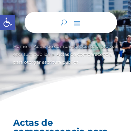
Abrir barra de herramientas
Home
Actas de comparecencia para otorgar
9
escritura pública
Actas de comparecencia
9
para otorgar escritura pública
Actas de