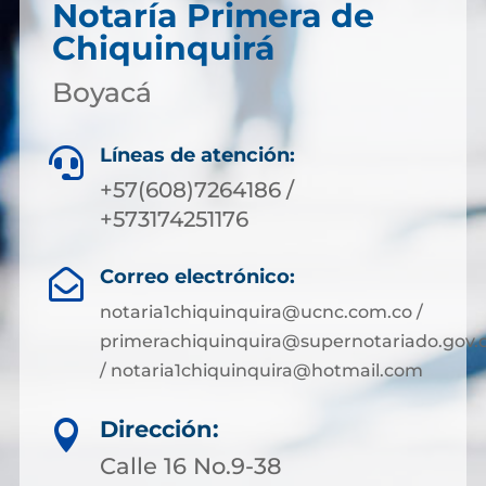
Notaría Primera de
Chiquinquirá
Boyacá
Líneas de atención:

+57(608)7264186 /
+573174251176
Correo electrónico:

notaria1chiquinquira@ucnc.com.co /
primerachiquinquira@supernotariado.gov.
/ notaria1chiquinquira@hotmail.com
Dirección:

Calle 16 No.9-38