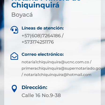
Chiquinquirá
Boyacá
Líneas de atención:

+57(608)7264186 /
+573174251176
Correo electrónico:

notaria1chiquinquira@ucnc.com.co /
primerachiquinquira@supernotariado.gov.
/ notaria1chiquinquira@hotmail.com
Dirección:

Calle 16 No.9-38