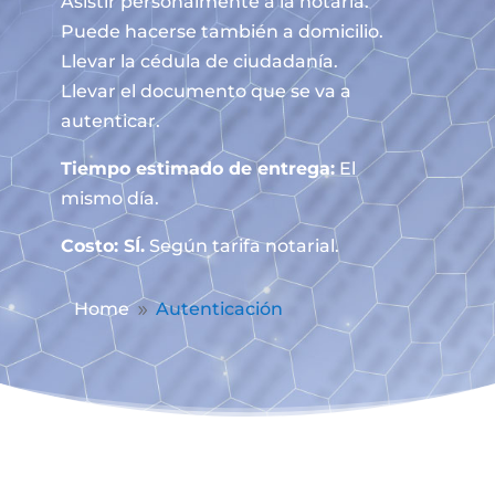
Asistir personalmente a la notaría.
Puede hacerse también a domicilio.
Llevar la cédula de ciudadanía.
Llevar el documento que se va a
autenticar.
Tiempo estimado de entrega:
El
mismo día.
Costo: SÍ.
Según tarifa notarial.
Home
Autenticación
9