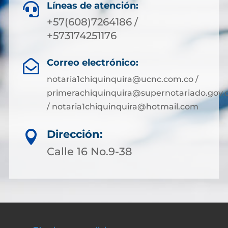
Líneas de atención:

+57(608)7264186 /
+573174251176
Correo electrónico:

notaria1chiquinquira@ucnc.com.co /
primerachiquinquira@supernotariado.gov.
/ notaria1chiquinquira@hotmail.com
Dirección:

Calle 16 No.9-38