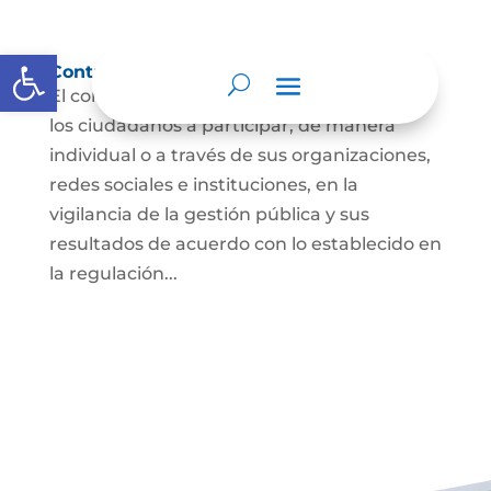
Abrir barra de herramientas
Control social
El control social es el derecho y el deber de
los ciudadanos a participar, de manera
individual o a través de sus organizaciones,
redes sociales e instituciones, en la
vigilancia de la gestión pública y sus
resultados de acuerdo con lo establecido en
la regulación...