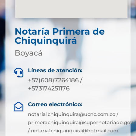
Notaría Primera de
Chiquinquirá
Boyacá
Líneas de atención:

+57(608)7264186 /
+573174251176
Correo electrónico:

notaria1chiquinquira@ucnc.com.co /
primerachiquinquira@supernotariado.gov.
/ notaria1chiquinquira@hotmail.com