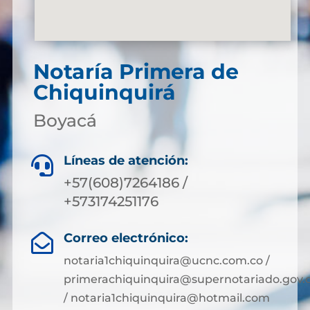
Notaría Primera de
Chiquinquirá
Boyacá
Líneas de atención:

+57(608)7264186 /
+573174251176
Correo electrónico:

notaria1chiquinquira@ucnc.com.co /
primerachiquinquira@supernotariado.gov.
/ notaria1chiquinquira@hotmail.com