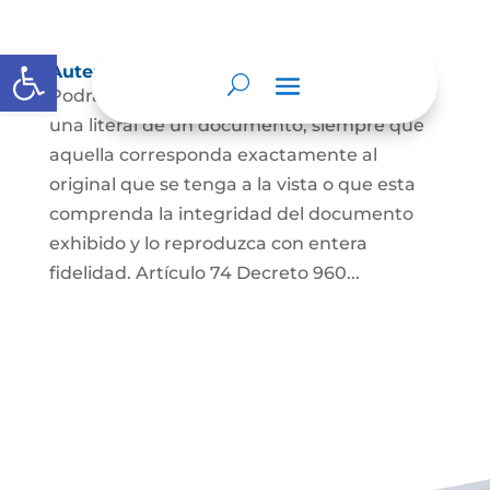
Abrir barra de herramientas
Autenticación de Copias
Podrá autenticarse una copia mecánica o
una literal de un documento, siempre que
aquella corresponda exactamente al
original que se tenga a la vista o que esta
comprenda la integridad del documento
exhibido y lo reproduzca con entera
fidelidad. Artículo 74 Decreto 960...