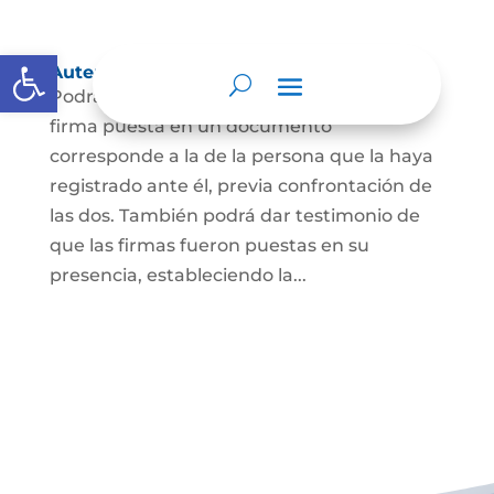
Abrir barra de herramientas
Autenticación de Firma
Podrá dar testimonio escrito de que la
firma puesta en un documento
corresponde a la de la persona que la haya
registrado ante él, previa confrontación de
las dos. También podrá dar testimonio de
que las firmas fueron puestas en su
presencia, estableciendo la...