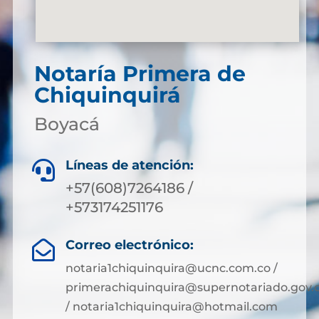
Notaría Primera de
Chiquinquirá
Boyacá
Líneas de atención:

+57(608)7264186 /
+573174251176
Correo electrónico:

notaria1chiquinquira@ucnc.com.co /
primerachiquinquira@supernotariado.gov.
/ notaria1chiquinquira@hotmail.com