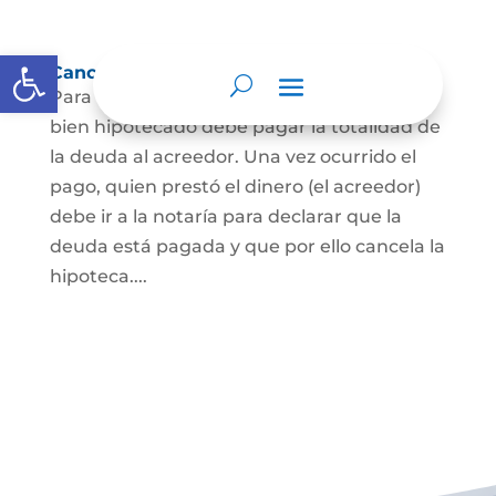
Abrir barra de herramientas
Cancelación de Hipoteca
Para cancelar una hipoteca, el dueño del
bien hipotecado debe pagar la totalidad de
la deuda al acreedor. Una vez ocurrido el
pago, quien prestó el dinero (el acreedor)
debe ir a la notaría para declarar que la
deuda está pagada y que por ello cancela la
hipoteca....