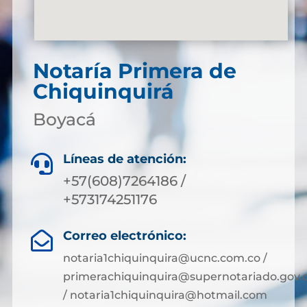
Notaría Primera de
Chiquinquirá
Boyacá
Líneas de atención:

+57(608)7264186 /
+573174251176
Correo electrónico:

notaria1chiquinquira@ucnc.com.co /
primerachiquinquira@supernotariado.gov.
/ notaria1chiquinquira@hotmail.com