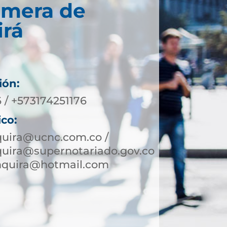
imera de
irá
ión:
 / +573174251176
ico:
quira@ucnc.com.co /
quira@supernotariado.gov.co
inquira@hotmail.com