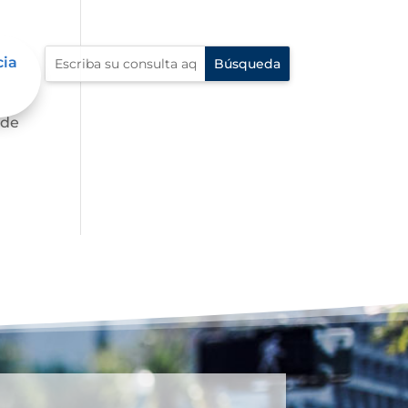
cia
te,
 de