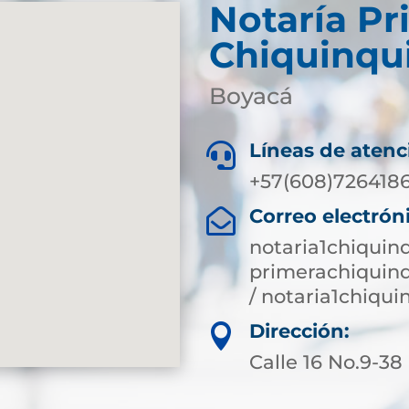
Notaría Pr
Chiquinqu
Boyacá
Líneas de atenc

+57(608)7264186
Correo electrón

notaria1chiquin
primerachiquin
/ notaria1chiqu
Dirección:

Calle 16 No.9-38