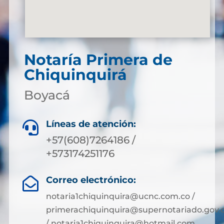
Notaría Primera de
Chiquinquirá
Boyacá
Líneas de atención:

+57(608)7264186 /
+573174251176
Correo electrónico:

notaria1chiquinquira@ucnc.com.co /
primerachiquinquira@supernotariado.gov.
/ notaria1chiquinquira@hotmail.com