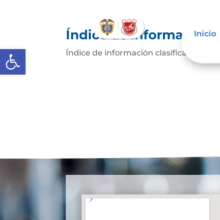
Índice de información c
Inicio
Abrir barra de herramientas
Índice de información clasificada y r