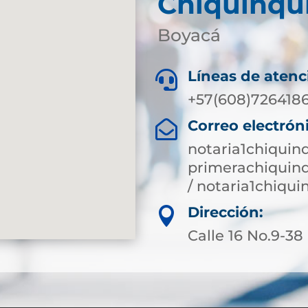
Chiquinqu
Boyacá
Líneas de atenc

+57(608)7264186
Correo electrón

notaria1chiquin
primerachiquin
/ notaria1chiqu
Dirección:

Calle 16 No.9-38