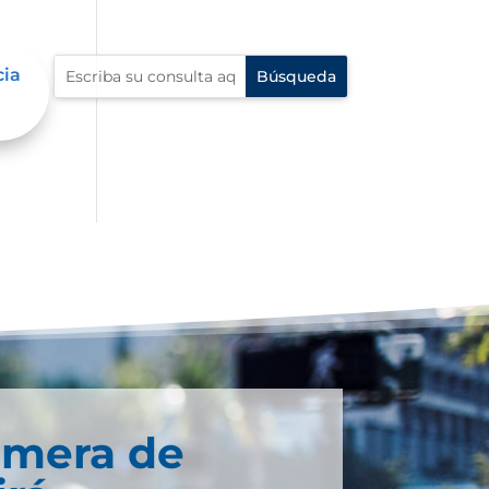
cia
imera de