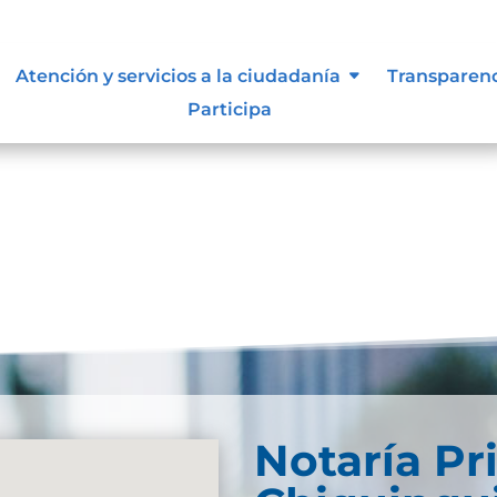
lasificada y reservada
Atención y servicios a la ciudadanía
Transparen
Participa
eservadaDescarga
Notaría Pr