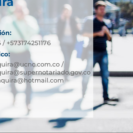
irá
ión:
 / +573174251176
ico:
quira@ucnc.com.co /
quira@supernotariado.gov.co
inquira@hotmail.com