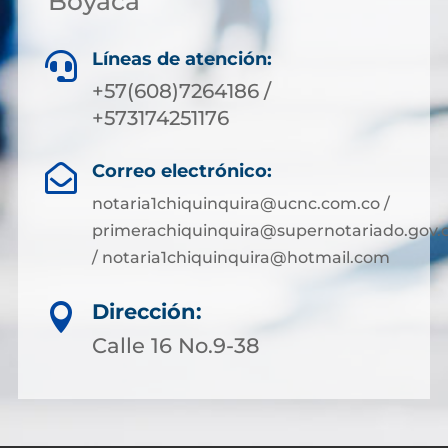
Boyacá
Líneas de atención:

+57(608)7264186 /
+573174251176
Correo electrónico:

notaria1chiquinquira@ucnc.com.co /
primerachiquinquira@supernotariado.gov.
/ notaria1chiquinquira@hotmail.com
Dirección:

Calle 16 No.9-38