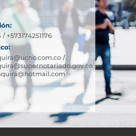
ión:
 / +573174251176
ico:
quira@ucnc.com.co /
quira@supernotariado.gov.co
inquira@hotmail.com