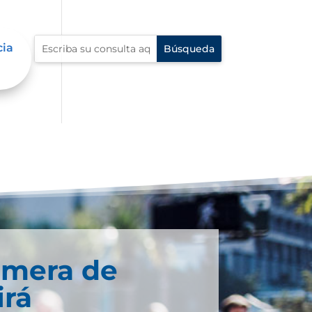
cia
imera de
irá