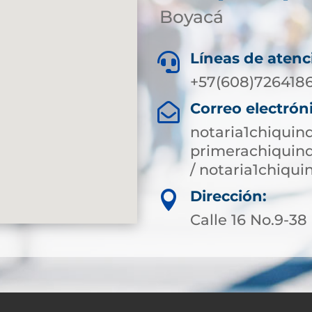
Boyacá
Líneas de atenc

+57(608)7264186
Correo electrón

notaria1chiquin
primerachiquin
/ notaria1chiqu
Dirección:

Calle 16 No.9-38