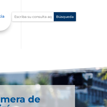
cia
imera de