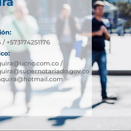
irá
ión:
 / +573174251176
ico:
quira@ucnc.com.co /
quira@supernotariado.gov.co
inquira@hotmail.com