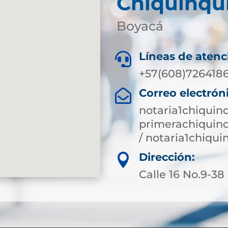
Chiquinqu
Boyacá
Líneas de atenc

+57(608)7264186
Correo electrón

notaria1chiquin
primerachiquin
/ notaria1chiqu
Dirección:

Calle 16 No.9-38