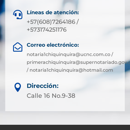
Líneas de atención:

+57(608)7264186 /
+573174251176
Correo electrónico:

notaria1chiquinquira@ucnc.com.co /
primerachiquinquira@supernotariado.gov.
/ notaria1chiquinquira@hotmail.com
Dirección:

Calle 16 No.9-38