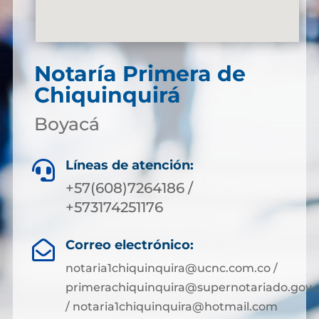
Notaría Primera de
Chiquinquirá
Boyacá
Líneas de atención:

+57(608)7264186 /
+573174251176
Correo electrónico:

notaria1chiquinquira@ucnc.com.co /
primerachiquinquira@supernotariado.gov.
/ notaria1chiquinquira@hotmail.com