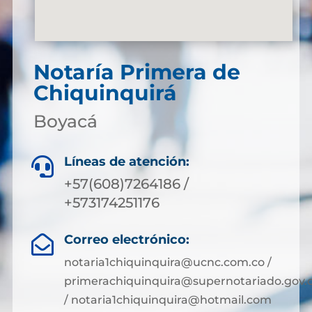
Notaría Primera de
Chiquinquirá
Boyacá
Líneas de atención:

+57(608)7264186 /
+573174251176
Correo electrónico:

notaria1chiquinquira@ucnc.com.co /
primerachiquinquira@supernotariado.gov.
/ notaria1chiquinquira@hotmail.com