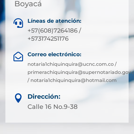
Boyacá
Líneas de atención:

+57(608)7264186 /
+573174251176
Correo electrónico:

notaria1chiquinquira@ucnc.com.co /
primerachiquinquira@supernotariado.gov.
/ notaria1chiquinquira@hotmail.com
Dirección:

Calle 16 No.9-38